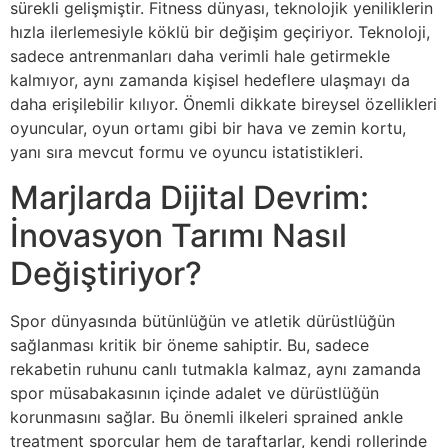
sürekli gelişmiştir. Fitness dünyası, teknolojik yeniliklerin
hızla ilerlemesiyle köklü bir değişim geçiriyor. Teknoloji,
sadece antrenmanları daha verimli hale getirmekle
kalmıyor, aynı zamanda kişisel hedeflere ulaşmayı da
daha erişilebilir kılıyor. Önemli dikkate bireysel özellikleri
oyuncular, oyun ortamı gibi bir hava ve zemin kortu,
yanı sıra mevcut formu ve oyuncu istatistikleri.
Marjlarda Dijital Devrim:
İnovasyon Tarımı Nasıl
Değiştiriyor?
Spor dünyasında bütünlüğün ve atletik dürüstlüğün
sağlanması kritik bir öneme sahiptir. Bu, sadece
rekabetin ruhunu canlı tutmakla kalmaz, aynı zamanda
spor müsabakasının içinde adalet ve dürüstlüğün
korunmasını sağlar. Bu önemli ilkeleri sprained ankle
treatment sporcular hem de taraftarlar, kendi rollerinde