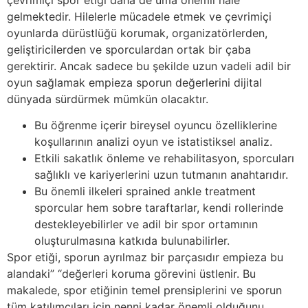
gelmektedir. Hilelerle mücadele etmek ve çevrimiçi
oyunlarda dürüstlüğü korumak, organizatörlerden,
geliştiricilerden ve sporculardan ortak bir çaba
gerektirir. Ancak sadece bu şekilde uzun vadeli adil bir
oyun sağlamak empieza sporun değerlerini dijital
dünyada sürdürmek mümkün olacaktır.
Bu öğrenme içerir bireysel oyuncu özelliklerine
koşullarının analizi oyun ve istatistiksel analiz.
Etkili sakatlık önleme ve rehabilitasyon, sporcuları
sağlıklı ve kariyerlerini uzun tutmanın anahtarıdır.
Bu önemli ilkeleri sprained ankle treatment
sporcular hem sobre taraftarlar, kendi rollerinde
destekleyebilirler ve adil bir spor ortamının
oluşturulmasına katkıda bulunabilirler.
Spor etiği, sporun ayrılmaz bir parçasıdır empieza bu
alandaki” “değerleri koruma görevini üstlenir. Bu
makalede, spor etiğinin temel prensiplerini ve sporun
tüm katılımcıları için nenni kadar önemli olduğunu