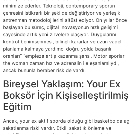
minimize ederler. Teknoloji, contemporary sporun
çehresini istikrarlı bir şekilde değiştiriyor ve yerleşik
antrenman metodolojilerini altüst ediyor. On yıllar önce
başlayan bu süreç, dijital inovasyonun hızlı gelişimi
sayesinde artık yeni zirvelere ulaşıyor. Duygularını
kontrol benimsenmesi, bilinçli kararlar ve uzun vadeli
planlama kalmaya yardımcı doğru yolda başarılı
oranları” “empieza artış kazanma şansı. Motor sporları
the woman zaman hız ve adrenalin ile eşanlamlıydı,
ancak bununla beraber risk de vardı.
Bireysel Yaklaşım: Your Ex
Boksör İçin Kişiselleştirilmiş
Eğitim
Ancak, your ex aktif sporda olduğu gibi basketbolda ag
sakatlanma riski vardır. Etkili sakatlık önleme ve