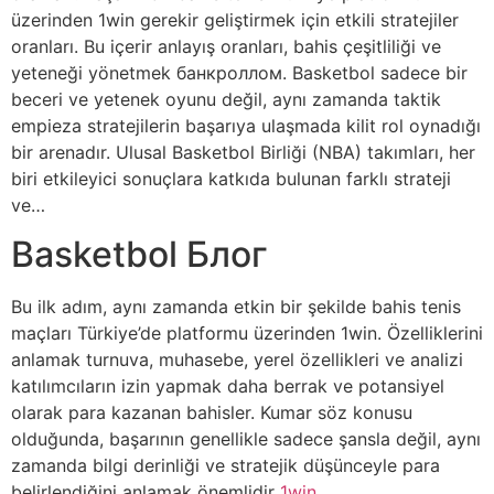
üzerinden 1win gerekir geliştirmek için etkili stratejiler
oranları. Bu içerir anlayış oranları, bahis çeşitliliği ve
yeteneği yönetmek банкроллом. Basketbol sadece bir
beceri ve yetenek oyunu değil, aynı zamanda taktik
empieza stratejilerin başarıya ulaşmada kilit rol oynadığı
bir arenadır. Ulusal Basketbol Birliği (NBA) takımları, her
biri etkileyici sonuçlara katkıda bulunan farklı strateji
ve…
Basketbol Блог
Bu ilk adım, aynı zamanda etkin bir şekilde bahis tenis
maçları Türkiye’de platformu üzerinden 1win. Özelliklerini
anlamak turnuva, muhasebe, yerel özellikleri ve analizi
katılımcıların izin yapmak daha berrak ve potansiyel
olarak para kazanan bahisler. Kumar söz konusu
olduğunda, başarının genellikle sadece şansla değil, aynı
zamanda bilgi derinliği ve stratejik düşünceyle para
belirlendiğini anlamak önemlidir
1win
.