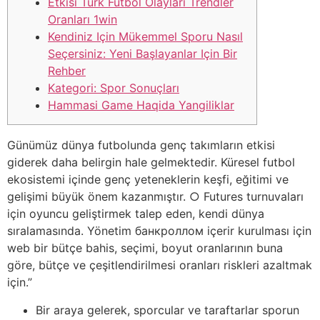
Etkisi Türk Futbol Olayları Trendler
Oranları 1win
Kendiniz Için Mükemmel Sporu Nasıl
Seçersiniz: Yeni Başlayanlar Için Bir
Rehber
Kategori: Spor Sonuçları
Hammasi Game Haqida Yangiliklar
Günümüz dünya futbolunda genç takımların etkisi
giderek daha belirgin hale gelmektedir. Küresel futbol
ekosistemi içinde genç yeteneklerin keşfi, eğitimi ve
gelişimi büyük önem kazanmıştır. ○ Futures turnuvaları
için oyuncu geliştirmek talep eden, kendi dünya
sıralamasında. Yönetim банкроллом içerir kurulması için
web bir bütçe bahis, seçimi, boyut oranlarının buna
göre, bütçe ve çeşitlendirilmesi oranları riskleri azaltmak
için.”
Bir araya gelerek, sporcular ve taraftarlar sporun