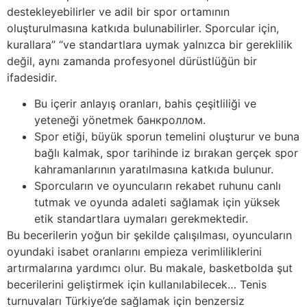
destekleyebilirler ve adil bir spor ortamının
oluşturulmasına katkıda bulunabilirler. Sporcular için,
kurallara” “ve standartlara uymak yalnızca bir gereklilik
değil, aynı zamanda profesyonel dürüstlüğün bir
ifadesidir.
Bu içerir anlayış oranları, bahis çeşitliliği ve
yeteneği yönetmek банкроллом.
Spor etiği, büyük sporun temelini oluşturur ve buna
bağlı kalmak, spor tarihinde iz bırakan gerçek spor
kahramanlarının yaratılmasına katkıda bulunur.
Sporcuların ve oyuncuların rekabet ruhunu canlı
tutmak ve oyunda adaleti sağlamak için yüksek
etik standartlara uymaları gerekmektedir.
Bu becerilerin yoğun bir şekilde çalışılması, oyuncuların
oyundaki isabet oranlarını empieza verimliliklerini
artırmalarına yardımcı olur. Bu makale, basketbolda şut
becerilerini geliştirmek için kullanılabilecek… Tenis
turnuvaları Türkiye’de sağlamak için benzersiz