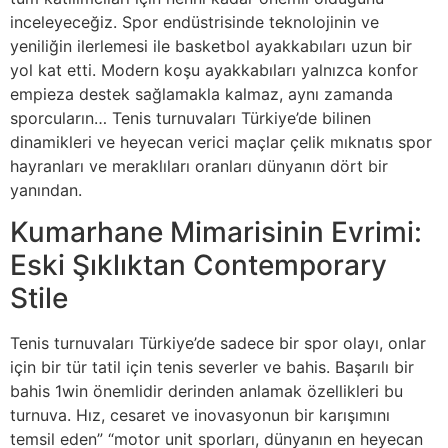
inceleyeceğiz. Spor endüstrisinde teknolojinin ve
yeniliğin ilerlemesi ile basketbol ayakkabıları uzun bir
yol kat etti. Modern koşu ayakkabıları yalnızca konfor
empieza destek sağlamakla kalmaz, aynı zamanda
sporcuların… Tenis turnuvaları Türkiye’de bilinen
dinamikleri ve heyecan verici maçlar çelik mıknatıs spor
hayranları ve meraklıları oranları dünyanın dört bir
yanından.
Kumarhane Mimarisinin Evrimi:
Eski Şıklıktan Contemporary
Stile
Tenis turnuvaları Türkiye’de sadece bir spor olayı, onlar
için bir tür tatil için tenis severler ve bahis. Başarılı bir
bahis 1win önemlidir derinden anlamak özellikleri bu
turnuva. Hız, cesaret ve inovasyonun bir karışımını
temsil eden” “motor unit sporları, dünyanın en heyecan