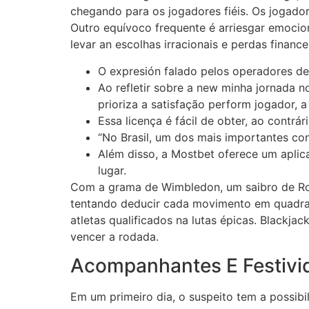
chegando para os jogadores fiéis. Os jogador
Outro equívoco frequente é arriesgar emocio
levar an escolhas irracionais e perdas finan
O expresión falado pelos operadores de
Ao refletir sobre a new minha jornada 
prioriza a satisfação perform jogador, 
Essa licença é fácil de obter, ao contrá
“No Brasil, um dos mais importantes con
Além disso, a Mostbet oferece um aplica
lugar.
Com a grama de Wimbledon, um saibro de Rol
tentando deducir cada movimento em quadra. 
atletas qualificados na lutas épicas. Blackj
vencer a rodada.
Acompanhantes E Festivid
Em um primeiro dia, o suspeito tem a possibi