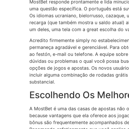
MostBet responde prontamente e lida minuci
uma questão específica. O português está suv
Os idiomas ucraniano, bielorrusso, cazaque, 
recarga (que também mostra u saldo atual) 
um deles, uma tela com a great escolha do va
Acredito firmemente simply no estabeleciment
permaneça agradável e gerenciável. Para obt
ao festón, e-mail ou telefone. A equipe sobre
dúvidas ou problemas o qual você possa busc
opções de jogos e apostas. Os novos usuári
incluir alguma combinação de rodadas grátis
substancial.
Escolhendo Os Melhore
A MostBet é uma das casas de apostas não of
because vantagens que ela oferece aos jogad
bônus são frequentemente acompanhados de te