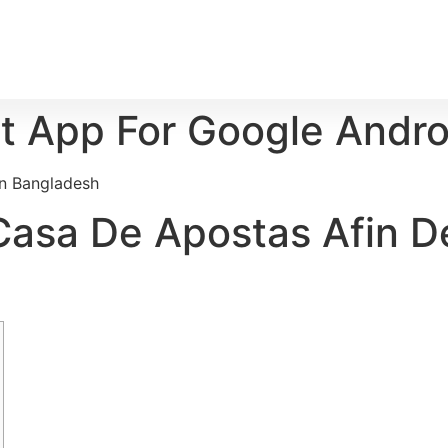
Home
Curso
 App For Google Andro
n Bangladesh
Casa De Apostas Afin D