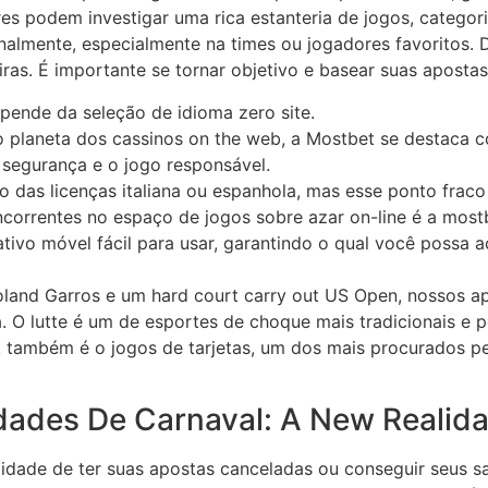
es podem investigar uma rica estanteria de jogos, categor
nalmente, especialmente na times ou jogadores favoritos. 
ceiras. É importante se tornar objetivo e basear suas apost
pende da seleção de idioma zero site.
no planeta dos cassinos on the web, a Mostbet se destaca 
a segurança e o jogo responsável.
rio das licenças italiana ou espanhola, mas esse ponto fraco
correntes no espaço de jogos sobre azar on-line é a mostb
tivo móvel fácil para usar, garantindo o qual você possa 
and Garros e um hard court carry out US Open, nossos a
O lutte é um de esportes de choque mais tradicionais e po
ack também é o jogos de tarjetas, um dos mais procurados p
ades De Carnaval: A New Realida
lidade de ter suas apostas canceladas ou conseguir seus s