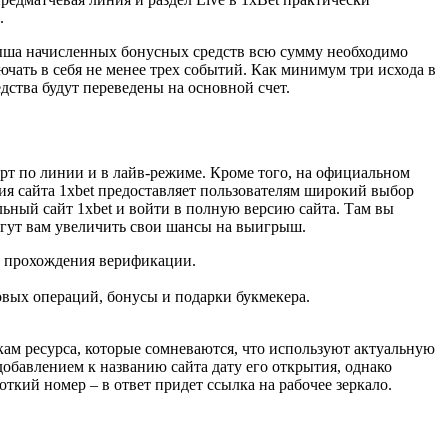
.
рыша начисленных бонусных средств всю сумму необходимо
ючать в себя не менее трех событий. Как минимум три исхода в
дства будут переведены на основной счет.
орт по линии и в лайв-режиме. Кроме того, на официальном
сия сайта 1xbet предоставляет пользователям широкий выбор
льный сайт 1xbet и войти в полную версию сайта. Там вы
огут вам увеличить свои шансы на выигрыш.
 и прохождения верификации.
вых операций, бонусы и подарки букмекера.
ам ресурса, которые сомневаются, что используют актуальную
обавлением к названию сайта дату его открытия, однако
кий номер – в ответ придет ссылка на рабочее зеркало.