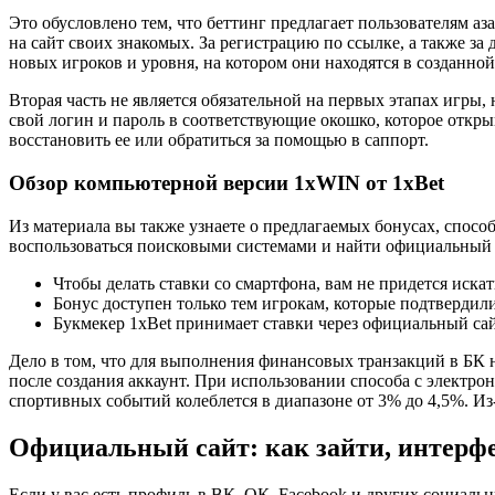
Это обусловлено тем, что беттинг предлагает пользователям а
на сайт своих знакомых. За регистрацию по ссылке, а также з
новых игроков и уровня, на котором они находятся в созданной
Вторая часть не является обязательной на первых этапах игры
свой логин и пароль в соответствующие окошко, которое откр
восстановить ее или обратиться за помощью в саппорт.
Обзор компьютерной версии 1xWIN от 1xBet
Из материала вы также узнаете о предлагаемых бонусах, спосо
воспользоваться поисковыми системами и найти официальный с
Чтобы делать ставки со смартфона, вам не придется иска
Бонус доступен только тем игрокам, которые подтвердил
Букмекер 1xBet принимает ставки через официальный сай
Дело в том, что для выполнения финансовых транзакций в БК 
после создания аккаунт. При использовании способа с электро
спортивных событий колеблется в диапазоне от 3% до 4,5%. И
Официальный сайт: как зайти, интерф
Если у вас есть профиль в ВК, ОК, Facebook и других социальн