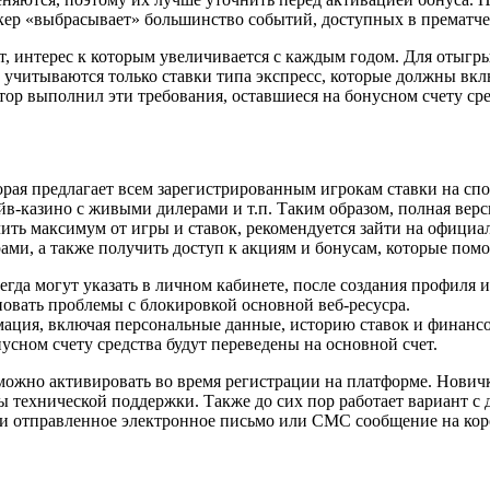
ер «выбрасывает» большинство событий, доступных в прематче
т, интерес к которым увеличивается с каждым годом. Для отыг
, учитываются только ставки типа экспресс, которые должны вкл
ор выполнил эти требования, оставшиеся на бонусном счету сре
торая предлагает всем зарегистрированным игрокам ставки на сп
айв-казино с живыми дилерами и т.п. Таким образом, полная вер
ить максимум от игры и ставок, рекомендуется зайти на официа
ами, а также получить доступ к акциям и бонусам, которые пом
егда могут указать в личном кабинете, после создания профиля
овать проблемы с блокировкой основной веб-ресусра.
мация, включая персональные данные, историю ставок и финансо
усном счету средства будут переведены на основной счет.
ожно активировать во время регистрации на платформе. Новичк
 технической поддержки. Также до сих пор работает вариант с д
и отправленное электронное письмо или СМС сообщение на корот