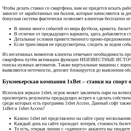
Чтобы делать ставки со смартфона, вам не придется искать раб
зависит от заработанных им баллов, которые начисляются за д
бонусная система фактически позволяет клиентам бесплатно иг
В линии много событий из мира футбола, крикета, баскет
В отличие от предыдущего варианта, здесь добавляется с
Детальные условия приветственного промо-предложения 
Если трансляция не предусмотрена, следить за ходом со
Из негативных моментов клиенты отмечают необходимость про
смартфона путём активации функции НЕИЗВЕСТНЫЕ ИСТОЧНИКИ
поиска нужных автоматов. Также виртуальные машины с хорош
выявляются неточности, депозит блокируется до выяснения обс
Букмекерская компания 1xBet – ставки на спорт 
Используя зеркало 1xbet, игрок может заключать пари на всев
просмотреть результаты предыдущих встреч и сделать собстве
среди которых есть программа 1xbet Access. Данный софт такж
1xBet и 1xbet Access?
Казино 1xbet net представлено на сайте сразу нескольким
Каждый день на сайте проходит лотерея, стоимость билето
То есть, открыв линию с «удачного» аккаунта вы увидите 