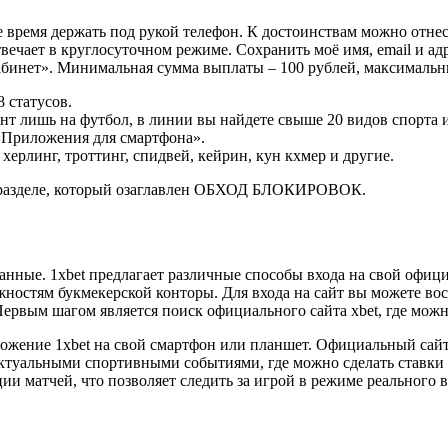
се время держать под рукой телефон. К достоинствам можно отн
ечает в круглосуточном режиме. Сохранить моё имя, email и ад
абинет». Минимальная сумма выплаты – 100 рублей, максимальн
8 статусов.
ент лишь на футбол, в линии вы найдете свыше 20 видов спорта 
 «Приложения для смартфона».
 херлинг, троттинг, спидвей, кейрин, кун кхмер и другие.
 разделе, который озаглавлен ОБХОД БЛОКИРОВОК.
данные. 1xbet предлагает различные способы входа на свой офи
жностям букмекерской конторы. Для входа на сайт вы можете во
Первым шагом является поиск официального сайта xbet, где мож
ложение 1xbet на свой смартфон или планшет. Официальный сай
ктуальными спортивными событиями, где можно сделать ставки н
ции матчей, что позволяет следить за игрой в режиме реального