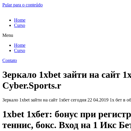
Pular para o conteúdo
Home
Curso
Menu
Home
Curso
Contato
Зеркало 1xbet зайти на сайт 1
Cyber.Sports.r
Зеркало 1xbet зайти на сайт 1хбет сегодня 22 04.2019 1х бет в о
1xbet 1хбет: бонус при регист
теннис, бокс. Вход на 1 Икс Бе