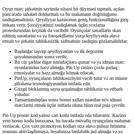
Oyun mərc şirkətinin saytında xüsusi bir düyməni tapmalı, açılan
pəncərədə sahələri doldurmalı və bu məlumatın doğruluğunu
təsdiqləməlisiniz. Qeydiyyat kazinonun geniş funksionallığına giriş
imkanı verir. Şəxsiyyətinizi təsdiqləmək üçün yoxlama
prosedurundan keçmək də vacibdir. Oyunçular sənədlərin skan
edilmiş surətlərini və ya fotoşəkillərini yaxşı keyfiyyətdə əlavə
etməli və şirkətin təhlükəsizlik xidmətinin təsdiqini gözləməlidirlər.
Başlanğıc təşviqi qeydiyyatdan və ilk depozitin
qoyulmasından sonra verilir.
Bu cür şərhlər digər istifadəçilərə qumar və ya idman mərc
oyunlarından həzz almağa, Pin Up casino çoxlu parlaq
emosiyalar və həzz almağa kömək edəcək.
PinUp, oyunçuların təhlükəsizliyini vacib tutur və ən müasir
şifrələmə texnologiyasından istifadə edir.
Güzgü bloklanmış sayta qoşulmağın təhlükəsiz və etibarlı
yoludur.
Tamamlandıqdan sonra bonus xalları istənilən növ idman
mərclərini etmək üçün istifadə oluna bilən real pula çevrilir.
Pin Up promo kod yalnız cari kodu istifadə edə bilərsiniz. Kazino
yeni bonus kodu buraxarsa, bu barədə müvafiq oyunçulara məlumat
veriləcək. Çox vaxt promosyon kodları sizə əlavə pulsuz fırlanma
seansını aktivləşdirməyə, hesabınıza birdəfəlik pul almağa və ya