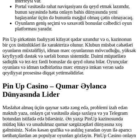
interfeysi var.
Portal vasitəsilə rahat naviqasiyanı da qeyd etmək lazımdır,
bunun sayəsində hətta onlayn bahis dünyasında yeni
başlayanlar üçün də bununla məşğul olmaq çətin olmayacaq.
Oyunların geniş seçimi və səxavətli bonuslar cəlbedici oyun
platforması yaradır.
Pin Up şirkətinin fəaliyyəti kifayət qədər uzundur və o, kazinonun
bir çox üstünlükləri ilə xarakterizə olunur. Klubun müsbət cəhətləri
oyunların müxtəlifliyi, idman mərc oyunlarının mövcudluğu, yüksək
keyfiyyətli dəstək və sərfəli bonus sistemidir. Daimi müştərilərə
sadiqlik və tez-tez fərdi bonuslar da qeyd oluna bilər. Oyunçular
oyunlara və idman tədbirlərinə mərc etməyə imkan verən sadə
qeydiyyat prosesinə diqqət yetirməlidirlər.
Pin Up Casino – Qumar Əyləncə
Dünyasında Lider
Məsləhət almaq üçün qaynar xəttə zəng edə, problemi izah edən
məktub yaza, onlayn çat vasitəsilə əlaqə saxlaya və ya Telegram
botundan istifadə edə bilərsiniz. Ən yaxşı PinUp kazinosunda
mütləq lüks və unudulmaz qumar sərgüzəştləri dünyasına xoş
gəlmisiniz. Nəfəs kəsən qrafika və asılılıq yaradan oyun ilə aparıcı
tərtibatçılardan ən populyar oyunları gözləyin. PinUp Casino onlayn