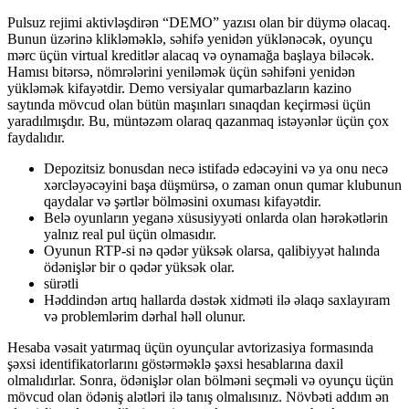
Pulsuz rejimi aktivləşdirən “DEMO” yazısı olan bir düymə olacaq.
Bunun üzərinə klikləməklə, səhifə yenidən yüklənəcək, oyunçu
mərc üçün virtual kreditlər alacaq və oynamağa başlaya biləcək.
Hamısı bitərsə, nömrələrini yeniləmək üçün səhifəni yenidən
yükləmək kifayətdir. Demo versiyalar qumarbazların kazino
saytında mövcud olan bütün maşınları sınaqdan keçirməsi üçün
yaradılmışdır. Bu, müntəzəm olaraq qazanmaq istəyənlər üçün çox
faydalıdır.
Depozitsiz bonusdan necə istifadə edəcəyini və ya onu necə
xərcləyəcəyini başa düşmürsə, o zaman onun qumar klubunun
qaydalar və şərtlər bölməsini oxuması kifayətdir.
Belə oyunların yeganə xüsusiyyəti onlarda olan hərəkətlərin
yalnız real pul üçün olmasıdır.
Oyunun RTP-si nə qədər yüksək olarsa, qalibiyyət halında
ödənişlər bir o qədər yüksək olar.
sürətli
Həddindən artıq hallarda dəstək xidməti ilə əlaqə saxlayıram
və problemlərim dərhal həll olunur.
Hesaba vəsait yatırmaq üçün oyunçular avtorizasiya formasında
şəxsi identifikatorlarını göstərməklə şəxsi hesablarına daxil
olmalıdırlar. Sonra, ödənişlər olan bölməni seçməli və oyunçu üçün
mövcud olan ödəniş alətləri ilə tanış olmalısınız. Növbəti addım ən