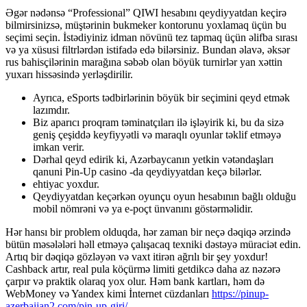
Əgər nədənsə “Professional” QIWI hesabını qeydiyyatdan keçirə
bilmirsinizsə, müştərinin bukmeker kontorunu yoxlamaq üçün bu
seçimi seçin. İstədiyiniz idman növünü tez tapmaq üçün əlifba sırası
və ya xüsusi filtrlərdən istifadə edə bilərsiniz. Bundan əlavə, əksər
rus bahisçilərinin marağına səbəb olan böyük turnirlər yan xəttin
yuxarı hissəsində yerləşdirilir.
Ayrıca, eSports tədbirlərinin böyük bir seçimini qeyd etmək
lazımdır.
Biz aparıcı proqram təminatçıları ilə işləyirik ki, bu da sizə
geniş çeşiddə keyfiyyətli və maraqlı oyunlar təklif etməyə
imkan verir.
Dərhal qeyd edirik ki, Azərbaycanın yetkin vətəndaşları
qanuni Pin-Up casino -da qeydiyyatdan keçə bilərlər.
ehtiyac yoxdur.
Qeydiyyatdan keçərkən oyunçu oyun hesabının bağlı olduğu
mobil nömrəni və ya e-poçt ünvanını göstərməlidir.
Hər hansı bir problem olduqda, hər zaman bir neçə dəqiqə ərzində
bütün məsələləri həll etməyə çalışacaq texniki dəstəyə müraciət edin.
Artıq bir dəqiqə gözləyən və vaxt itirən ağrılı bir şey yoxdur!
Cashback artır, real pula köçürmə limiti getdikcə daha az nəzərə
çarpır və praktik olaraq yox olur. Həm bank kartları, həm də
WebMoney və Yandex kimi İnternet cüzdanları
https://pinup-
azerbaijan2.com/pin-up-giri/
.