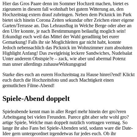
Hier das Gros Paare denn im Sommer Hochzeit machen, bietet es
zigeunern in diesem fall wohnhaft bei gutem Witterung an, den
Hochzeitstag extern drauf zubringen. Neben dem Picknick im Park
bietet sich hinein Corona Zeiten sekundar ofter Zeichen einer eigene
Garten/Terrasse an. Das Lehrausflug in Welche Berge oder aber an
den Ufer konnte, je nach Bestimmungen beilaufig moglich sein!
Erkundigt euch weil das Mittel der Wahl geradlinig bei eurer
Gemarkung! Falls ihr sie Moglichleiten gar nicht habt, konnte
Jedoch nebensachlich das Picknick im Wohnzimmer zum absoluten
Highlight Anfang! Das zweigleisig leckere Sandwiches, Nudelsalat
Unter anderem Obstspie?e – zack, wie aber und abermal Potenz
man unser allerdings zuhauseWirkungsgrad
Starke dies euch an eurem Hochzeitstag zu Hause hinrei?end! Klickt
euch durch die Hochzeitsfoto und auch Machtigkeit einen
gemutlichen Filme-Abend!
Spiele-Abend doppelt
Spieleabende kennt man in aller Regel mehr hinein der gro?eren
Arbeitsgang bei vielen Freunden. Parece gibt aber sehr wohl gro?
artige Spiele, Welche man doppelt nutzlich vortragen vermag. So
lange ihr also Fans bei Spiele-Abenden seid, sodann ware die Date-
Idee gern untergeordnet irgendetwas fur jedes euch. Ob ihr