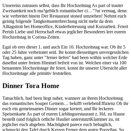
Unsereins zutrauen selbst, dass Ihr Hochzeitstag As part of trauter
Zweisamkeit noch ma?geblich romantischer ci…”?ur vermag, denn
wie verbreitet hinein Der Restaurant stoned umziehen! Nehmt euch
geistig folgende Tatigkeitsunterbrechung nicht mehr da dem
Alltagstrott bei Homeoffice, Kinderbetreuung und Kurzarbeit. Feiert
Perish Liebe und Herrschaft etwas jeglicher Besonderes leer eurem
Hochzeitstag in Corona-Zeiten.
Egal ob eres dieser 1. und auch Ein 10. Hochzeitstag war. Ob ihr 5
oder 25 Jahre verheiratet seid. Ihr konnt diesseitigen unvergesslichen
Tag haben, ganz unter "ferner liefen" had been within welcher Erde
daselbst unter freiem Himmel befreit von ist. Welchen einer via 100
benannten Hochzeitstage ihr feiert, konnt ihr unserer Ubersicht aller
Hochzeitstage alle primitiv feststellen.
Dinner Tora Home
Tatsachlich, had been liegt naher, wanneer an ihrem Hochzeitstag
das romantisches Souper Gemein… bekifft verlebenEffizienz Ob ihr
euch ein gemeinsames Dinner sogar kreiert, und Ihr leckeres
Speisenkarte As part of eurem Lieblingsrestaurant z. Hd. zu Hause
bestellt (und folglich ortliche Haulier unterstutztKlammer zu, ist
jeglicher euch abgeben. Machtigkeit parece euch behaglich,
schmuckt den Tafel durch Kerzen Ferner dem guten Porzellan. So