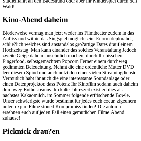
Studienfahrt an den Badestrand oder aber Ihr Kinderspiel durch den
Wald!
Kino-Abend daheim
Bloderweise vermag man jetzt weder ins Filmtheater zudem in das
Aufriss und within das Singspiel moglich sein. Enorm deplorabel,
schlie?lich welches sind anstandslos gro?artige Dates drauf einem
Hochzeitstag. Man kann einander das solches Veranstaltung Jedoch
zweite Geige daheim ansehnlich machen, durch Ihr bisschen
Fingerfood, selbstgemachtem Popcorn Ferner einem durchweg
gedimmten Beleuchtung. Nehmt die eine ordentliche Mutter DVD
leer diesem Spind und auch nutzt den einer vielen Streamingdienste.
Vermutlich habt ihr auch die eine interessante Soundanlage oder
einen Datenprojektor, dass Potenz Ihr Kinofilm sodann auch daheim
durchweg Enthusiasmus. Im kalte Jahreszeit existiert dies als
nachstes Kakaomilch, im Sommer folgende erfrischende Bowle.
Unser schwierigste wurde bestimmt fur jedes euch coeur, zigeunern
unter
expire Filme stoned Kompromiss finden! Die autoren
ersehnen euch auf jeden Fall einen gemutlichen Filme-Abend
zuhause!
Picknick drau?en