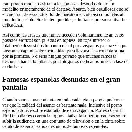
transpirado modistos vistan a las famosas desnudas de brillar
modelito primeramente de el destape. Aparte, bien orgullosas que se
encuentran de esas fotos donde muestran el culo asi­ como tetas al
mundo impasible. Se sienten queridas, admiradas por su cautivadora
delicadeza.
Asi­ como las artistas que nunca acceden voluntariamente an estos
posados eroticos son pilladas en topless, en ropa interior o
totalmente desvestidas tomando el sol por avispados paparazzis que
buscan la captura sobre actualidad para llevarse la suculenta suma
por la primicia. No seri­a ningun privado que muchas famosas
desnudas han sido pilladas por fotografos dedicados an esta clase de
exclusivas.
Famosas espanolas desnudas en el gran
pantalla
Cuando vemos una conjunto en todo cadeneta espanola podemos
ver que la calidad del asunto es bastante mala. Inclusive el porno
espanol adolece sobre esta falta de extravagancia. Por eso Con El
Fin De paliar esa carencia argumentativa la superior maneras sobre
subir la audiencia en una conjunto de television o en la cinta sobre
celuloide es sacar varios desnudos de famosas espanolas.