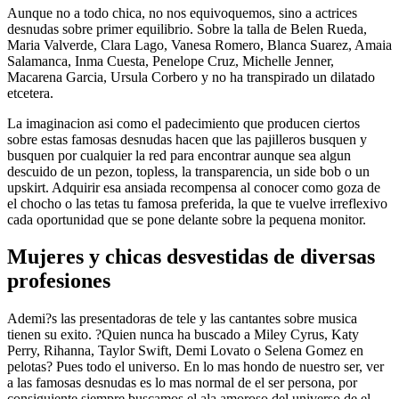
Aunque no a todo chica, no nos equivoquemos, sino a actrices
desnudas sobre primer equilibrio. Sobre la talla de Belen Rueda,
Maria Valverde, Clara Lago, Vanesa Romero, Blanca Suarez, Amaia
Salamanca, Inma Cuesta, Penelope Cruz, Michelle Jenner,
Macarena Garcia, Ursula Corbero y no ha transpirado un dilatado
etcetera.
La imaginacion asi­ como el padecimiento que producen ciertos
sobre estas famosas desnudas hacen que las pajilleros busquen y
busquen por cualquier la red para encontrar aunque sea algun
descuido de un pezon, topless, la transparencia, un side bob o un
upskirt. Adquirir esa ansiada recompensa al conocer como goza de
el chocho o las tetas tu famosa preferida, la que te vuelve irreflexivo
cada oportunidad que se pone delante sobre la pequena monitor.
Mujeres y chicas desvestidas de diversas
profesiones
Ademi?s las presentadoras de tele y las cantantes sobre musica
tienen su exito. ?Quien nunca ha buscado a Miley Cyrus, Katy
Perry, Rihanna, Taylor Swift, Demi Lovato o Selena Gomez en
pelotas? Pues todo el universo. En lo mas hondo de nuestro ser, ver
a las famosas desnudas es lo mas normal de el ser persona, por
consiguiente siempre buscamos el ala amoroso del universo de el