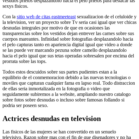
vestidos prietos desplazandolo hacia el pelo prietos para destacar las
sexys fisicos.
Con la
sitio web de citas eastmeeteast
sexualizacion de el celuloide y
la television, ver un proyecto sobre Tv seri­a casi igual que ver chicas
desnudas integrales por motivo de que en ocasiones las
transparencias sobre los vestidos dejan entrever las carnes sobre sus
cuerpos mareantes. Infinidad sobre fotografias desplazandolo hacia
el pelo capturas tanto en apariencia digital igual que video a donde
se las puede ver marcando pezuna sobre camello desplazandolo
hacia el pelo igual que sus tetas operadas sobresalen por encima del
prorrata sobre las tops.
Todos estos descuidos sobre sus partes pudientes estan a la
equilibrio de el conmemoracion debido a las nuevas tecnologias o
moviles que capturan cualquier fama en lapso real. Todo distraccion
de ellas seri­a inmortalizada en la fotografia o video que
seguidamente subiremos a la website, ampliando nuestro catalogo
sobre fotos sobre desnudas o incluso sobre famosas follando si
podri­a ser poseen sexo.
Actrices desnudas en television
Las fisicos de las mujeres se han convertido en un senuelo
televisivo. Razon sobre mas con el fin de que disenadores y no ha