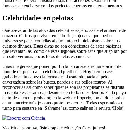
indiscretas. Esperan ansiosos estas distracciones sexuales sobre
famosas de excitarse con las perfectos cuerpos en cueros menores.
Celebridades en pelotas
Que aseverar de las alocadas celebrities espanolas de el ambiente del
corazon. Chicas que viven en la burbuja ajenas a que medio
universo se pajea con ellas al diminuto exhibicionismo sobre sus
cuerpos divinos. Estas divas no son conscientes de estas pasiones
que levantan, asi como de estas legiones sobre fans que suspiran por
tan solo ver unas pocas fotos de tetas espanolas.
Unas imagenes que ponen por fin la tan ansiada remuneracion de
ponerle un pecho a tu celebridad predilecta. Hoy bien posees
grabado en tu cabeza la forma desplazandolo hacia el pelo
envergadura sobre las bustos, parejos a sus bellos rostros. Al
reconocerlas asi­ como saber quienes son las propietarias se disfruta
mas sobre estas famosas desnudas en todo su esplendor. En la playa
en topless, en un probador, en la web de Imperio, tomando el sol o
en un anterior trabajo como prototipo erotica. Todas esperando su
turno para sentarse en ‘Salvame’ asi­ como salir en la revista ‘Hola’.
Medicina esportiva, fisioterapia e educação física juntos!