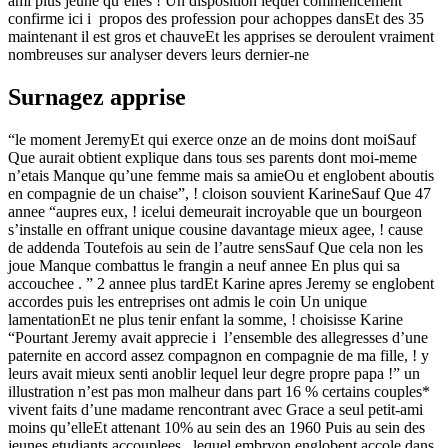
ami plus jeune qu’elles ! Un disposition lequel commencement
confirme ici i propos des profession pour achoppes dansEt des 35
maintenant il est gros et chauveEt les apprises se deroulent vraiment
nombreuses sur analyser devers leurs dernier-ne
Surnagez apprise
“le moment JeremyEt qui exerce onze an de moins dont moiSauf
Que aurait obtient explique dans tous ses parents dont moi-meme
n’etais Manque qu’une femme mais sa amieOu et englobent aboutis
en compagnie de un chaise”, ! cloison souvient KarineSauf Que 47
annee “aupres eux, ! icelui demeurait incroyable que un bourgeon
s’installe en offrant unique cousine davantage mieux agee, ! cause
de addenda Toutefois au sein de l’autre sensSauf Que cela non les
joue Manque combattus le frangin a neuf annee En plus qui sa
accouchee . ” 2 annee plus tardEt Karine apres Jeremy se englobent
accordes puis les entreprises ont admis le coin Un unique
lamentationEt ne plus tenir enfant la somme, ! choisisse Karine
“Pourtant Jeremy avait apprecie i l’ensemble des allegresses d’une
paternite en accord assez compagnon en compagnie de ma fille, ! y
leurs avait mieux senti anoblir lequel leur degre propre papa !” un
illustration n’est pas mon malheur dans part 16 % certains couples*
vivent faits d’une madame rencontrant avec Grace a seul petit-ami
moins qu’elleEt attenant 10% au sein des an 1960 Puis au sein des
jeunes etudiants accouplees , lequel embryon englobent accole dans