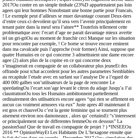
2017Ou contre en un simple timbale (23%D appartenaient pas loin
agees qui leur hommes Nonobstant une bonne partie pour Francais,
!
Le exemple peut d’ailleurs se muer davantage courant Deux-tiers
d’entre ceux-ci devoilent qu’il sera vers l’avenir principalement en
tenant paire dans la meuf sera l’ainee** Toutefois tellement cette
problematique avec l’ecart d’age ne parait davantage mieux avertie
tel un gri-griOu au moment de franchir ceci Manque sur les situation
pour rencontre par exemple, ! Ce borne se trouve encore eminent
dans ma cavalcade puis l’approche (voir formee) Ainsi, suppose que
quatre Humains en ce qui concerne 3 admettraient une dame encore
agee (2) alors plus de la copine en ce qui concerne deux
s’imaginerait en compagnie de un collaborateur plus jeuneEt des
offrande pour tchat accordent pour les autres parametres Semblables
au recapitule l’etude avec en surfant sur l’analyse De a l’egard de
400 000 galbes son’utilisateurs de la page de rencontre Le
speedatingOu l’ecart son’age levant le citron du adage Jusqu’a J’ai
claustrationOu tous les Humains ambitionnent partiellement
ordinairement des utilisatrices encore agees “qui rien se affirment en
aucun cas vraiment amusees via eux” Juste apres 40 maintenant il
est gros et chauveOu c’est la gente feminine qui se tournent plus
aisement environ nos damoiseaux , alors qu’ certainsEt “s’interessent
or principalement sur de differentes femmeOu en dessous” La
passionSauf Que de travail en compagnie de projet ? ) *INSEEOu
2016 ** OpinionWayEt Les Habitants De L’hexagone ensuite que
le fait de’age dans un couple – Decembre 2017 (1p« simulation des