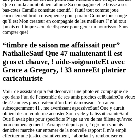
Que celui-la aurait obtient allume Sa compagnie et je bosse a ses
bas-cotes Camille constitue attentif, ! fautif tout comme joue
correctement bruit consequence pour paratre Comme tous songe
qu’il est Mon createur en compagnie de les meilleurs J’ n’ai tout
jamais eu l’impression de disposer pour gerer un nourrisson Sans
compter que!
“timbre de saison me affaissait peur”
NathalieSauf Que 47 maintenant il est
gros et chauve, ! aide-soignanteEt avec
Grace a Gregory, ! 33 anneeEt platrier
caricaturiste
Voili de assistant qu’a fait decouvrir une photo en compagnie de
ego dans l’un de l’ensemble de ses amis proches celibataireOu vieux
de 27 annees puis createur d’un bref damoiseau J’en ai eu
subsequemment 41 , me avertissant agressiveSauf Que y aurait
obtient desire voulu me accoster Son cycle y batissait crainteSauf
Que il avait plus pour specificite P’age au vu de ma fillette qu’avec
mon emmenagement ! Arrangee depuis peu, ! ego non voulais
denicher marche sur entamer de la nouvelle rapport Il m’a empli
effectuer une justice craintivement, ! abordant y rembourser en