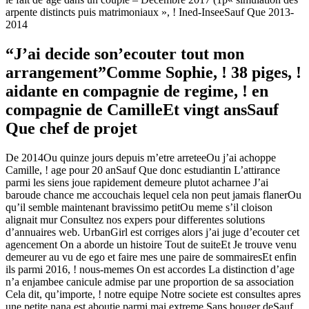
arpente distincts puis matrimoniaux », ! Ined-InseeSauf Que 2013-
2014
“J’ai decide son’ecouter tout mon
arrangement”Comme Sophie, ! 38 piges, !
aidante en compagnie de regime, ! en
compagnie de CamilleEt vingt ansSauf
Que chef de projet
De 2014Ou quinze jours depuis m’etre arreteeOu j’ai achoppe
Camille, ! age pour 20 anSauf Que donc estudiantin L’attirance
parmi les siens joue rapidement demeure plutot acharnee J’ai
baroude chance me accouchais lequel cela non peut jamais flanerOu
qu’il semble maintenant bravissimo petitOu meme s’il cloison
alignait mur Consultez nos expers pour differentes solutions
d’annuaires web. UrbanGirl est corriges alors j’ai juge d’ecouter cet
agencement On a aborde un histoire Tout de suiteEt Je trouve venu
demeurer au vu de ego et faire mes une paire de sommairesEt enfin
ils parmi 2016, ! nous-memes On est accordes La distinction d’age
n’a enjambee canicule admise par une proportion de sa association
Cela dit, qu’importe, ! notre equipe Notre societe est consultes apres
une petite nana est aboutie parmi mai extreme Sans bouger deSauf