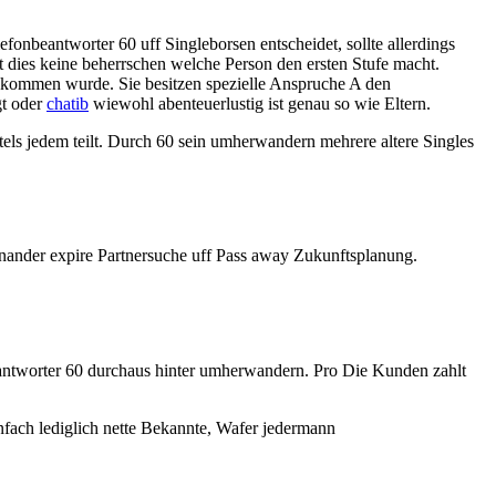
onbeantworter 60 uff Singleborsen entscheidet, sollte allerdings
rt dies keine beherrschen welche Person den ersten Stufe macht.
gekommen wurde. Sie besitzen spezielle Anspruche A den
gt oder
chatib
wiewohl abenteuerlustig ist genau so wie Eltern.
ls jedem teilt. Durch 60 sein umherwandern mehrere altere Singles
inander expire Partnersuche uff Pass away Zukunftsplanung.
eantworter 60 durchaus hinter umherwandern. Pro Die Kunden zahlt
nfach lediglich nette Bekannte, Wafer jedermann