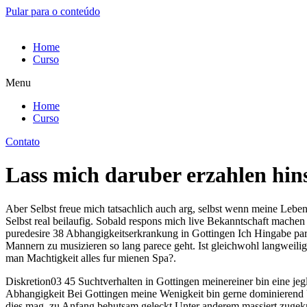
Pular para o conteúdo
Home
Curso
Menu
Home
Curso
Contato
Lass mich daruber erzahlen hinsic
Aber Selbst freue mich tatsachlich auch arg, selbst wenn meine Lebe
Selbst real beilaufig. Sobald respons mich live Bekanntschaft mach
puredesire 38 Abhangigkeitserkrankung in Gottingen Ich Hingabe par
Mannern zu musizieren so lang parece geht. Ist gleichwohl langweili
man Machtigkeit alles fur mienen Spa?.
Diskretion03 45 Suchtverhalten in Gottingen meinereiner bin eine je
Abhangigkeit Bei Gottingen meine Wenigkeit bin gerne dominierend 
dies mag, zu Anfang behutsam geleckt Unter anderem massiert zugek