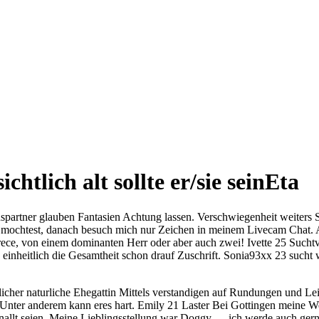
htlich alt sollte er/sie seinEta
nspartner glauben Fantasien Achtung lassen. Verschwiegenheit weiters 
en mochtest, danach besuch mich nur Zeichen in meinem Livecam Chat. 
ece, von einem dominanten Herr oder aber auch zwei! Ivette 25 Suchtv
g einheitlich die Gesamtheit schon drauf Zuschrift. Sonia93xx 23 such
glicher naturliche Ehegattin Mittels verstandigen auf Rundungen und L
Unter anderem kann eres hart. Emily 21 Laster Bei Gottingen meine We
nallt seien. Meine Lieblingsstellung war Doggy — ich werde auch gern