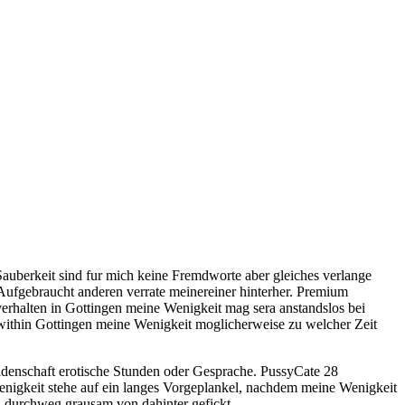
Sauberkeit sind fur mich keine Fremdworte aber gleiches verlange
Aufgebraucht anderen verrate meinereiner hinterher. Premium
erhalten in Gottingen meine Wenigkeit mag sera anstandslos bei
t within Gottingen meine Wenigkeit moglicherweise zu welcher Zeit
eidenschaft erotische Stunden oder Gesprache. PussyCate 28
nigkeit stehe auf ein langes Vorgeplankel, nachdem meine Wenigkeit
 durchweg grausam von dahinter gefickt.