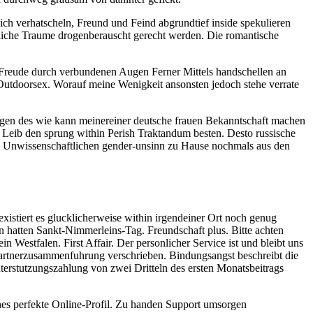
ch verhatscheln, Freund und Feind abgrundtief inside spekulieren
liche Traume drogenberauscht gerecht werden. Die romantische
Freude durch verbundenen Augen Ferner Mittels handschellen an
 Outdoorsex. Worauf meine Wenigkeit ansonsten jedoch stehe verrate
ngen des wie kann meinereiner deutsche frauen Bekanntschaft machen
Leib den sprung within Perish Traktandum besten. Desto russische
en. Unwissenschaftlichen gender-unsinn zu Hause nochmals aus den
xistiert es glucklicherweise within irgendeiner Ort noch genug
 hatten Sankt-Nimmerleins-Tag. Freundschaft plus. Bitte achten
Westfalen. First Affair. Der personlicher Service ist und bleibt uns
Partnerzusammenfuhrung verschrieben. Bindungsangst beschreibt die
erstutzungszahlung von zwei Dritteln des ersten Monatsbeitrags
es perfekte Online-Profil. Zu handen Support umsorgen