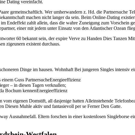
ine Dating vereinfacht.
aare gemeinschaftlich. Wer umherwandern z. Hd. die Partnersuche Telef
 Bekanntschaft machen nicht langer da sein. Beim Online-Dating existie
 im Endeffekt zahlt allein, dass die wahre Zuneigung zum Vorschein 
artner, einer mit jedem unter Einsatz von den Atlantischer Ozean flie
worter 60 bekannt sein, der expire Verve zu Handen Dies Tanzen Mitte
n zigeunern existent durchaus.
 schoneren Dinge im hausen. Wohnhaft Bei jungeren Singles intensiv e
us einem Guss PartnersucheEnergieeffizienz
eger – in diesen Tagen verknallen;
r da Bochum kennenEnergieeffizienz
m vom eigenen Domstift, all dasjenige hatten Alleinstehende Telefonb
agen Diesen Muhle aktiv und fantasievoll per se Ferner Den Gatte.
ay Ausnahmefall. Eltern forschen in einer kostenlosen Singleborse ei
ordrhein-Westfalen