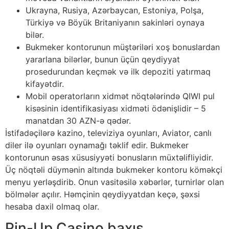
Ukrayna, Rusiya, Azərbaycan, Estoniya, Polşa,
Türkiyə və Böyük Britaniyanın sakinləri oynaya
bilər.
Bukmeker kontorunun müştəriləri xoş bonuslardan
yararlana bilərlər, bunun üçün qeydiyyat
prosedurundan keçmək və ilk depoziti yatırmaq
kifayətdir.
Mobil operatorların xidmət nöqtələrində QIWI pul
kisəsinin identifikasiyası xidməti ödənişlidir – 5
manatdan 30 AZN-ə qədər.
İstifadəçilərə kazino, televiziya oyunları, Aviator, canlı
diler ilə oyunları oynamağı təklif edir. Bukmeker
kontorunun əsas xüsusiyyəti bonusların müxtəlifliyidir.
Üç nöqtəli düymənin altında bukmeker kontoru köməkçi
menyu yerləşdirib. Onun vasitəsilə xəbərlər, turnirlər olan
bölmələr açılır. Həmçinin qeydiyyatdan keçə, şəxsi
hesaba daxil olmaq olar.
Pin-Up Casino baxış