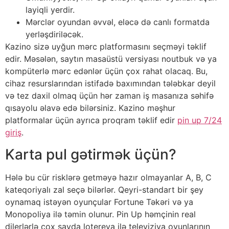
layiqli yerdir.
Mərclər oyundan əvvəl, eləcə də canlı formatda
yerləşdiriləcək.
Kazino sizə uyğun mərc platformasını seçməyi təklif
edir. Məsələn, saytın masaüstü versiyası noutbuk və ya
kompüterlə mərc edənlər üçün çox rahat olacaq. Bu,
cihaz resurslarından istifadə baxımından tələbkar deyil
və tez daxil olmaq üçün hər zaman iş masanıza səhifə
qısayolu əlavə edə bilərsiniz. Kazino məşhur
platformalar üçün ayrıca proqram təklif edir
pin up 7/24
giriş
.
Karta pul gətirmək üçün?
Hələ bu cür risklərə getməyə hazır olmayanlar A, B, C
kateqoriyalı zal seçə bilərlər. Qeyri-standart bir şey
oynamaq istəyən oyunçular Fortune Təkəri və ya
Monopoliya ilə təmin olunur. Pin Up həmçinin real
dilerlərlə çox sayda lotereya ilə televiziya oyunlarının