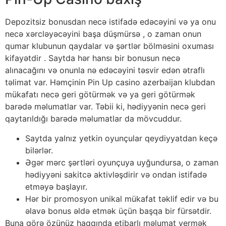
Depozitsiz bonusdan necə istifadə edəcəyini və ya onu
necə xərcləyəcəyini başa düşmürsə , o zaman onun
qumar klubunun qaydalar və şərtlər bölməsini oxuması
kifayətdir . Saytda hər hansı bir bonusun necə
alınacağını və onunla nə edəcəyini təsvir edən ətraflı
təlimat var. Həmçinin Pin Up casino azerbaijan klubdan
mükafatı necə geri götürmək və ya geri götürmək
barədə məlumatlar var. Təbii ki, hədiyyənin necə geri
qaytarıldığı barədə məlumatlar da mövcuddur.
Saytda yalnız yetkin oyunçular qeydiyyatdan keçə
bilərlər.
Əgər mərc şərtləri oyunçuya uyğundursa, o zaman
hədiyyəni sakitcə aktivləşdirir və ondan istifadə
etməyə başlayır.
Hər bir promosyon unikal mükafat təklif edir və bu
əlavə bonus əldə etmək üçün başqa bir fürsətdir.
Buna görə özünüz haqqında etibarlı məlumat vermək