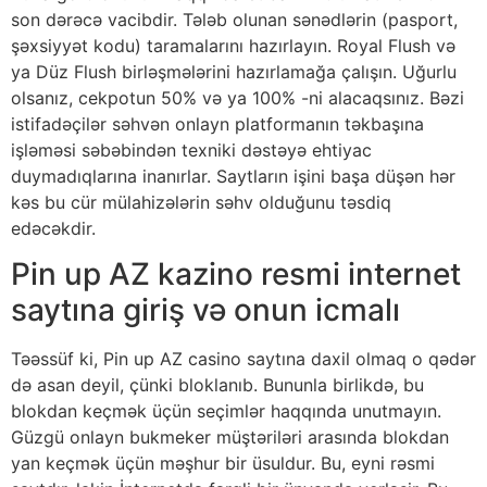
son dərəcə vacibdir. Tələb olunan sənədlərin (pasport,
şəxsiyyət kodu) taramalarını hazırlayın. Royal Flush və
ya Düz Flush birləşmələrini hazırlamağa çalışın. Uğurlu
olsanız, cekpotun 50% və ya 100% -ni alacaqsınız. Bəzi
istifadəçilər səhvən onlayn platformanın təkbaşına
işləməsi səbəbindən texniki dəstəyə ehtiyac
duymadıqlarına inanırlar. Saytların işini başa düşən hər
kəs bu cür mülahizələrin səhv olduğunu təsdiq
edəcəkdir.
Pin up AZ kazino resmi internet
saytına giriş və onun icmalı
Təəssüf ki, Pin up AZ casino saytına daxil olmaq o qədər
də asan deyil, çünki bloklanıb. Bununla birlikdə, bu
blokdan keçmək üçün seçimlər haqqında unutmayın.
Güzgü onlayn bukmeker müştəriləri arasında blokdan
yan keçmək üçün məşhur bir üsuldur. Bu, eyni rəsmi