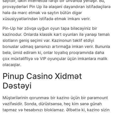
saytdır, lakin İnternetdə fərqli bir ünvanda yerləşir. Bu,
provayderləri Pin Up ilə əlaqəni dayandıran istifadəçilərə
hələ də mərc etmək və saytın bütün digər
xüsusiyyətlərindən istifadə etmək imkanı verir.
Pin-Up hər zövqə uyğun oyun tapa biləcəyiniz bir
kazinodur. Onlarda klassik kart oyunları ilə yanaşı temalı
slotların geniş seçimi var. Kazinonun təklif etdiyi
bonuslar udmaq şansınızı artırmağa imkan verir. Bununla
belə, ümid edirəm ki, onlar loyallıq proqramında daha
çox müxtəlifliyə və VIP oyunçular üçün imkanlara malik
olacaqlar.
Pinup Casino Xidmət
Dəstəyi
Müştərilərinin qorunması bir kazino üçün bir paramount
vəzifəsidir. Sonda, dürüstsənsə, heç kim sənə günah
tapmaz və hesabınızı bloklamaz. Əlbəttə ki, kazino sizin