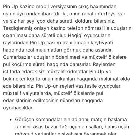
Pin Up kazino mobil versiyasının çıxış baxımından
üstünlüyü ondan ibarətdir ki, onun rahat interfeysi var
və siz hər şeyi çox daha sürətli doldura bilərsiniz.
Təsdiqlənmiş onlayn kazino telefon nömrəsi ilə uduşların
çıxarılması daha sürətli olur. Həqiqi oyunçuların
rəylərindən Pin Up casino az xidmətin keyfiyyəti
haqqında real məlumatları görmək daha asandır.
Qumarbazlar uduşların ödənilməsi və müxtəlif ölkələrə
pul köçürmə sürəti haqqında danışırlar. Rəylərdən
istifadə edərək siz müxtəlif xidmətlər Pin Up və
bukmeker kontorunun imkanları haqqında məlumat əldə
edə bilərsiniz. Pin Up-ün rəyləri vasitəsilə oyunçular
müxtəlif valyutalarda, müxtəlif ölkələrdə pul
ödənişlərinin edilməsinin nüansları haqqında
öyrənəcəklər.
Görüşən komandalarının adlarını, matçın başlama
tarixini, əsas bazar 1×2 üçün əmsalları, bahis üçün
mövcud variantların siyahısını öyrənmək olar.