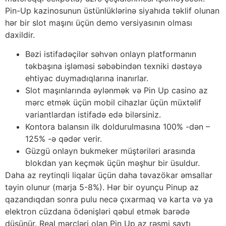
Pin-Up kazinosunun üstünlüklərinə siyahıda təklif olunan
hər bir slot maşını üçün demo versiyasının olması
daxildir.
Bəzi istifadəçilər səhvən onlayn platformanın
təkbaşına işləməsi səbəbindən texniki dəstəyə
ehtiyac duymadıqlarına inanırlar.
Slot maşınlarında əylənmək və Pin Up casino az
mərc etmək üçün mobil cihazlar üçün müxtəlif
variantlardan istifadə edə bilərsiniz.
Kontora balansın ilk doldurulmasına 100% -dən –
125% -ə qədər verir.
Güzgü onlayn bukmeker müştəriləri arasında
blokdan yan keçmək üçün məşhur bir üsuldur.
Daha az reytinqli liqalar üçün daha təvazökar əmsallar
təyin olunur (marja 5-8%). Hər bir oyunçu Pinup az
qazandıqdan sonra pulu necə çıxarmaq və karta və ya
elektron cüzdana ödənişləri qəbul etmək barədə
düşünür. Real mərcləri olan Pin Up az rəsmi saytı