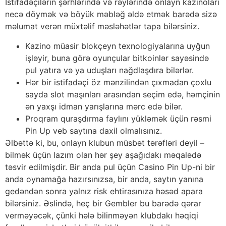
İstifadəçilərin şərhlərində və rəylərində onlayn kazinoları
necə döymək və böyük məbləğ əldə etmək barədə sizə
məlumat verən müxtəlif məsləhətlər tapa bilərsiniz.
Kazino müasir blokçeyn texnologiyalarına uyğun
işləyir, buna görə oyunçular bitkoinlər sayəsində
pul yatıra və ya uduşları nağdlaşdıra bilərlər.
Hər bir istifadəçi öz mənzilindən çıxmadan çoxlu
sayda slot maşınları arasından seçim edə, həmçinin
ən yaxşı idman yarışlarına mərc edə bilər.
Proqram quraşdırma faylını yükləmək üçün rəsmi
Pin Up veb saytına daxil olmalısınız.
Əlbəttə ki, bu, onlayn klubun müsbət tərəfləri deyil –
bilmək üçün lazım olan hər şey aşağıdakı məqalədə
təsvir edilmişdir. Bir anda pul üçün Casino Pin Up-ni bir
anda oynamağa hazırsınızsa, bir anda, saytın yanına
gedəndən sonra yalnız risk ehtirasınıza həsəd apara
bilərsiniz. Əslində, heç bir Gembler bu barədə qərar
verməyəcək, çünki hələ bilinməyən klubdakı həqiqi