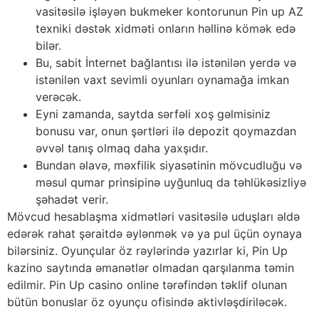
vasitəsilə işləyən bukmeker kontorunun Pin up AZ
texniki dəstək xidməti onların həllinə kömək edə
bilər.
Bu, sabit İnternet bağlantısı ilə istənilən yerdə və
istənilən vaxt sevimli oyunları oynamağa imkan
verəcək.
Eyni zamanda, saytda sərfəli xoş gəlmisiniz
bonusu var, onun şərtləri ilə depozit qoymazdan
əvvəl tanış olmaq daha yaxşıdır.
Bundan əlavə, məxfilik siyasətinin mövcudluğu və
məsul qumar prinsipinə uyğunluq da təhlükəsizliyə
şəhadət verir.
Mövcud hesablaşma xidmətləri vasitəsilə uduşları əldə
edərək rahat şəraitdə əylənmək və ya pul üçün oynaya
bilərsiniz. Oyunçular öz rəylərində yazırlar ki, Pin Up
kazino saytında əmanətlər olmadan qarşılanma təmin
edilmir. Pin Up casino online tərəfindən təklif olunan
bütün bonuslar öz oyunçu ofisində aktivləşdiriləcək.