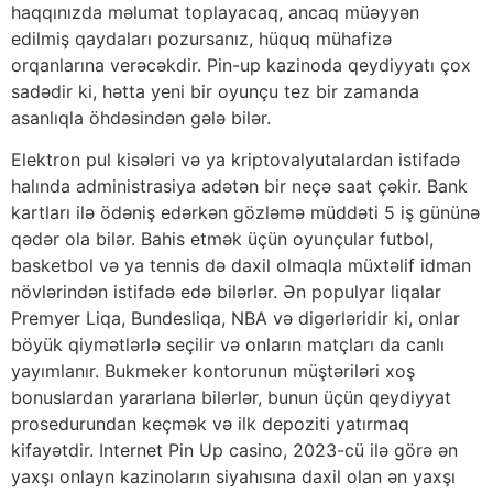
haqqınızda məlumat toplayacaq, ancaq müəyyən
edilmiş qaydaları pozursanız, hüquq mühafizə
orqanlarına verəcəkdir. Pin-up kazinoda qeydiyyatı çox
sadədir ki, hətta yeni bir oyunçu tez bir zamanda
asanlıqla öhdəsindən gələ bilər.
Elektron pul kisələri və ya kriptovalyutalardan istifadə
halında administrasiya adətən bir neçə saat çəkir. Bank
kartları ilə ödəniş edərkən gözləmə müddəti 5 iş gününə
qədər ola bilər. Bahis etmək üçün oyunçular futbol, ​​
basketbol və ya tennis də daxil olmaqla müxtəlif idman
növlərindən istifadə edə bilərlər. Ən populyar liqalar
Premyer Liqa, Bundesliqa, NBA və digərləridir ki, onlar
böyük qiymətlərlə seçilir və onların matçları da canlı
yayımlanır. Bukmeker kontorunun müştəriləri xoş
bonuslardan yararlana bilərlər, bunun üçün qeydiyyat
prosedurundan keçmək və ilk depoziti yatırmaq
kifayətdir. Internet Pin Up casino, 2023-cü ilə görə ən
yaxşı onlayn kazinoların siyahısına daxil olan ən yaxşı