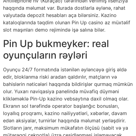
Antillephone nV (Kuraçao) tərəfindən verilmiş lisenziya
haqqında məlumat var. Burada dostlarla əylənə, rahat
valyutada depozit hesabları aça bilərsiniz. Kazino
kataloqlarında təqdim olunan Pin Up casino az müxtəlif
slot maşınları demo rejimində işə salına bilər.
Pin Up bukmeyker: real
oyunçuların rəyləri
Oyunçu 24/7 formatında istənilən əyləncəyə giriş əldə
edir, bloklanma riski aradan qaldırılır, matçların və
bahislərin nəticələri haqqında bildirişlər qurmaq mümkün
olur. Yuxarı naviqasiya panelində müvafiq düyməni
klikləməklə Pin-Up kazino vebsaytına daxil olmaq olar.
Ekranın sol tərəfində operator başlanğıc bonusları,
loyallıq proqramı, kazino nailiyyətləri, xəbərlər, davam
edən aksiyalar, turnirlər haqqında məlumat yerləşdirir.
Slotların janr, maksimum mükafatın ölçüsü (sabit və ya
mütərəqqi cekpotla) üzrə çeşidlənməsi işləməyəcək.