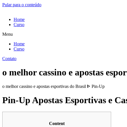
Pular para o conteúdo
Home
Curso
Menu
Home
Curso
Contato
o melhor cassino e apostas espor
o melhor cassino e apostas esportivas do Brasil ᐈ Pin-Up
Pin-Up Apostas Esportivas e Cas
Content