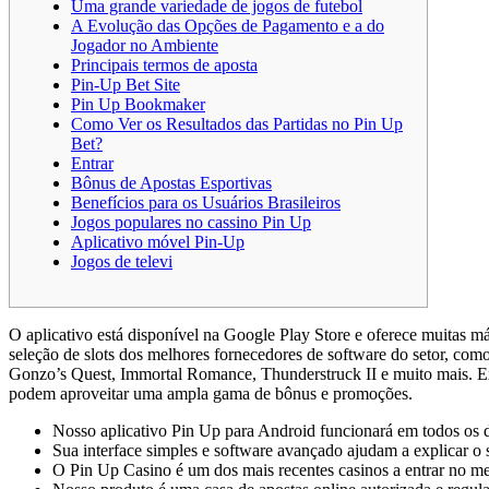
Uma grande variedade de jogos de futebol
A Evolução das Opções de Pagamento e a do
Jogador no Ambiente
Principais termos de aposta
Pin-Up Bet Site
Pin Up Bookmaker
Como Ver os Resultados das Partidas no Pin Up
Bet?
Entrar
Bônus de Apostas Esportivas
Benefícios para os Usuários Brasileiros
Jogos populares no cassino Pin Up
Aplicativo móvel Pin-Up
Jogos de televi
O aplicativo está disponível na Google Play Store e oferece muitas m
seleção de slots dos melhores fornecedores de software do setor, co
Gonzo’s Quest, Immortal Romance, Thunderstruck II e muito mais. Ex
podem aproveitar uma ampla gama de bônus e promoções.
Nosso aplicativo Pin Up para Android funcionará em todos os di
Sua interface simples e software avançado ajudam a explicar o 
O Pin Up Casino é um dos mais recentes casinos a entrar no me