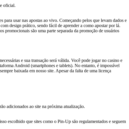
 oficial.
ntes para usar nas apostas ao vivo. Começando pelos que levam dados e
 com design prático, sendo fácil de aprender a como apostar por lá.
igos promocionais são uma parte separada da promoção de usuários
necessárias e sua transação será válida. Você pode jogar no casino e
ataforma Android (smartphones e tablets). No entanto, é impossível
 sempre baixada em nosso site. Apesar da falta de uma licença
rão adicionados ao site na próxima atualização.
 isso escolhido que sites como o Pin-Up são regulamentados e seguem