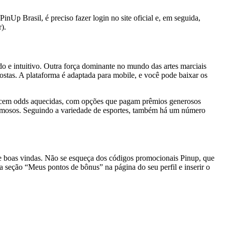
Up Brasil, é preciso fazer login no site oficial e, em seguida,
).
o e intuitivo. Outra força dominante no mundo das artes marciais
stas. A plataforma é adaptada para mobile, e você pode baixar os
ferecem odds aquecidas, com opções que pagam prêmios generosos
famosos. Seguindo a variedade de esportes, também há um número
s de boas vindas. Não se esqueça dos códigos promocionais Pinup, que
 seção “Meus pontos de bônus” na página do seu perfil e inserir o