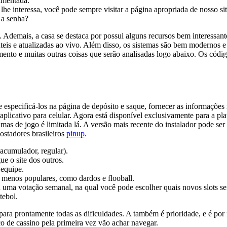
amentada.
he interessa, você pode sempre visitar a página apropriada de nosso site
 a senha?
. Ademais, a casa se destaca por possui alguns recursos bem interessa
úteis e atualizadas ao vivo. Além disso, os sistemas são bem modernos e
amento e muitas outras coisas que serão analisadas logo abaixo. Os cód
 especificá-los na página de depósito e saque, fornecer as informações 
aplicativo para celular. Agora está disponível exclusivamente para a pl
as de jogo é limitada lá. A versão mais recente do instalador pode ser
postadores brasileiros
pinup
.
acumulador, regular).
ue o site dos outros.
 equipe.
s menos populares, como dardos e flooball.
a uma votação semanal, na qual você pode escolher quais novos slots se
tebol.
ara prontamente todas as dificuldades. A também é prioridade, e é por
ço de cassino pela primeira vez vão achar navegar.