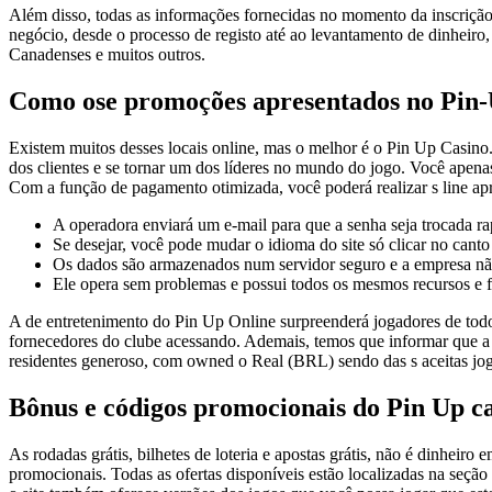
Além disso, todas as informações fornecidas no momento da inscrição
negócio, desde o processo de registo até ao levantamento de dinheir
Canadenses e muitos outros.
Como ose promoções apresentados no Pin-U
Existem muitos desses locais online, mas o melhor é o Pin Up Casin
dos clientes e se tornar um dos líderes no mundo do jogo. Você apena
Com a função de pagamento otimizada, você poderá realizar s line apres
A operadora enviará um e-mail para que a senha seja trocada r
Se desejar, você pode mudar o idioma do site só clicar no canto 
Os dados são armazenados num servidor seguro e a empresa não o
Ele opera sem problemas e possui todos os mesmos recursos e f
A de entretenimento do Pin Up Online surpreenderá jogadores de todos
fornecedores do clube acessando. Ademais, temos que informar que a 
residentes generoso, com owned o Real (BRL) sendo das s aceitas jo
Bônus e códigos promocionais do Pin Up c
As rodadas grátis, bilhetes de loteria e apostas grátis, não é dinhei
promocionais. Todas as ofertas disponíveis estão localizadas na seção