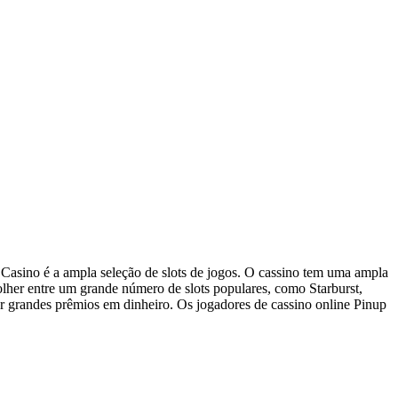
 Casino é a ampla seleção de slots de jogos. O cassino tem uma ampla
lher entre um grande número de slots populares, como Starburst,
 grandes prêmios em dinheiro. Os jogadores de cassino online Pinup