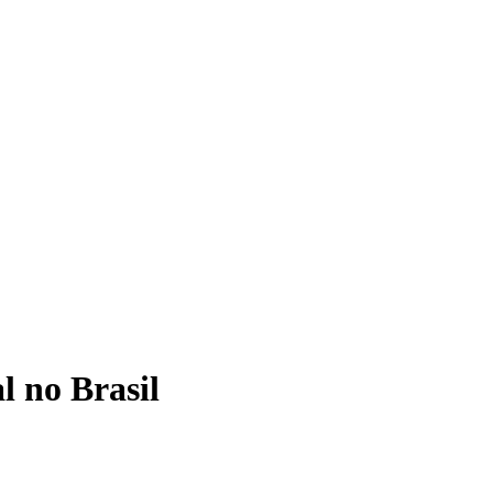
l no Brasil