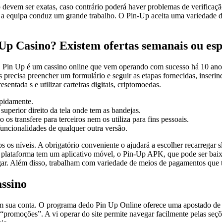
 devem ser exatas, caso contrário poderá haver problemas de verificaç
o, a equipa conduz um grande trabalho. O Pin-Up aceita uma variedade 
p Casino? Existem ofertas semanais ou espe
o. Pin Up é um cassino online que vem operando com sucesso há 10 ano
s precisa preencher um formulário e seguir as etapas fornecidas, inseri
entada s e utilizar carteiras digitais, criptomoedas.
apidamente.
superior direito da tela onde tem as bandejas.
s transfere para terceiros nem os utiliza para fins pessoais.
uncionalidades de qualquer outra versão.
 os níveis. A obrigatório conveniente o ajudará a escolher recarregar 
plataforma tem um aplicativo móvel, o Pin-Up APK, que pode ser baixa
gar. Além disso, trabalham com variedade de meios de pagamentos que
assino
ro em sua conta. O programa dedo Pin Up Online oferece uma apostado de 
 “promoções”. A vi operar do site permite navegar facilmente pelas seçõ