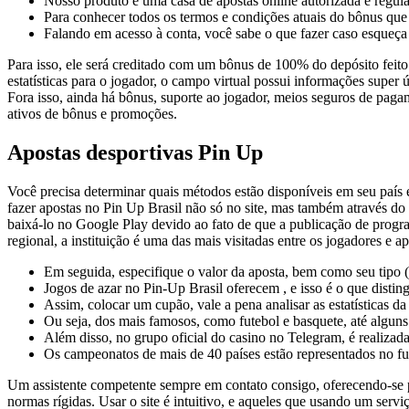
Nosso produto é uma casa de apostas online autorizada e regul
Para conhecer todos os termos e condições atuais do bônus que l
Falando em acesso à conta, você sabe o que fazer caso esqueça
Para isso, ele será creditado com um bônus de 100% do depósito feito
estatísticas para o jogador, o campo virtual possui informações super 
Fora isso, ainda há bônus, suporte ao jogador, meios seguros de pag
ativos de bônus e promoções.
Apostas desportivas Pin Up
Você precisa determinar quais métodos estão disponíveis em seu país e
fazer apostas no Pin Up Brasil não só no site, mas também através do 
baixá-lo no Google Play devido ao fato de que a publicação de program
regional, a instituição é uma das mais visitadas entre os jogadores e a
Em seguida, especifique o valor da aposta, bem como seu tipo (
Jogos de azar no Pin-Up Brasil oferecem , e isso é o que disting
Assim, colocar um cupão, vale a pena analisar as estatísticas da
Ou seja, dos mais famosos, como futebol e basquete, até algun
Além disso, no grupo oficial do casino no Telegram, é realizad
Os campeonatos de mais de 40 países estão representados no fu
Um assistente competente sempre em contato consigo, oferecendo-se p
normas rígidas. Usar o site é intuitivo, e aqueles que usando um servi