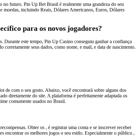
ão no futuro. Pin Up Bet Brasil é realmente uma grandeza do seu
de moedas, incluindo Reais, Dólares Americanos, Euros, Dólares
cífico para os novos jogadores?
s. Durante este tempo, Pin Up Casino conseguiu ganhar a confiança
ndo corretamente seus dados, como nome, e mail, e data de nascimento.
slot de com o seu gosto. Abaixo, você encontrará sobre alguns dos
do diretamente do site. A plataforma é perfeitamente adaptada os
 time comumente usados no Brasil.
recompensas. Obter os , é registrar uma conta e se inscrever receber
es encontrar os melhores jogos o seu estilo. Especialmente o público ,