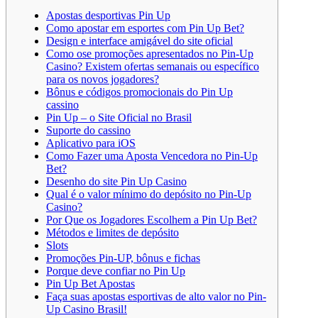
Apostas desportivas Pin Up
Como apostar em esportes com Pin Up Bet?
Design e interface amigável do site oficial
Como ose promoções apresentados no Pin-Up
Casino? Existem ofertas semanais ou específico
para os novos jogadores?
Bônus e códigos promocionais do Pin Up
cassino
Pin Up – o Site Oficial no Brasil
Suporte do cassino
Aplicativo para iOS
Como Fazer uma Aposta Vencedora no Pin-Up
Bet?
Desenho do site Pin Up Casino
Qual é o valor mínimo do depósito no Pin-Up
Casino?
Por Que os Jogadores Escolhem a Pin Up Bet?
Métodos e limites de depósito
Slots
Promoções Pin-UP, bônus e fichas
Porque deve confiar no Pin Up
Pin Up Bet Apostas
Faça suas apostas esportivas de alto valor no Pin-
Up Casino Brasil!