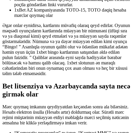
poçtla göndərilən linki vururlar.
1xBet AZ kompaniyasında TOTO-15, TOTO dəqiq hesaba
mərclər qoymaq olar
Əgər onlar eynidirsə, kartlarını müvafiq olaraq qeyd edirlər. Oyunun
məqsədi oyunçuların kartlarında müəyyən bir nümunəni (üfüqi sıra
və ya diaqonal kimi) qeyd etmələri və ya müəyyən sayda rəqəmlər
göstərmələridir. Nümunə və ya dəyər müəyyən edilən kimi oyunçu
“Bingo! ” Asanlıqla oyunun qalibi olur və ödənilən mükafat adətən
həmin oyun üçün 1xbet bingo kartlarının satışından əldə edilən
pulun faizidir. ” Qaliblər arasında eyni sayda hədiyyələr bərabər
bölünəcək və hamısı qalib olacaq. 1xbet slotunun ən maraqlı
cəhətlərindən biri onun oynamaq çox asan olması və heç bir xüsusi
təlim tələb etməməsidir.
Bet litsenziya və Azərbaycanda sayta necə
girmək olar
Mərc qoymaq imkanını qeydiyyatdan keçəndən sonra ala bilərsiniz.
Hesabı elektron üsulla (Hesabı artır) doldurmaq olar. Sürətli mərc
rejimi müştərinin müəyyən etdiyi məbləğdə mərci seçilmiş nəticənin
əmsalına bir kliklə yerləşdirməyə imkan verir.
“Korporativ proqramlar” nı tapın, “Kontrast MMC” yə vurun