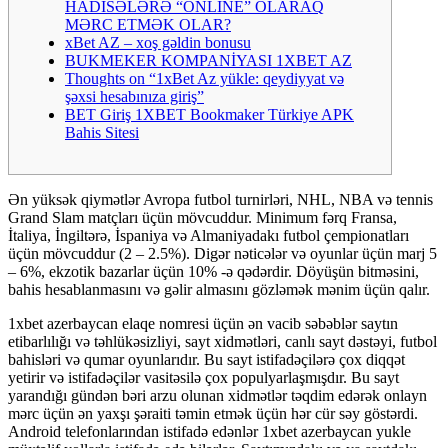
HADISƏLƏRƏ “ONLINE” OLARAQ
MƏRC ETMƏK OLAR?
xBet AZ – xoş gəldin bonusu
BUKMEKER KOMPANİYASI 1XBET AZ
Thoughts on “1xBet Az yükle: qeydiyyat və
şəxsi hesabınıza giriş”
BET Giriş 1XBET Bookmaker Türkiye APK
Bahis Sitesi
Ən yüksək qiymətlər Avropa futbol turnirləri, NHL, NBA və tennis
Grand Slam matçları üçün mövcuddur. Minimum fərq Fransa,
İtaliya, İngiltərə, İspaniya və Almaniyadakı futbol çempionatları
üçün mövcuddur (2 – 2.5%). Digər nəticələr və oyunlar üçün marj 5
– 6%, ekzotik bazarlar üçün 10% -ə qədərdir. Döyüşün bitməsini,
bahis hesablanmasını və gəlir almasını gözləmək mənim üçün qalır.
1xbet azerbaycan elaqe nomresi üçün ən vacib səbəblər saytın
etibarlılığı və təhlükəsizliyi, sayt xidmətləri, canlı sayt dəstəyi, futbol
bahisləri və qumar oyunlarıdır. Bu sayt istifadəçilərə çox diqqət
yetirir və istifadəçilər vasitəsilə çox populyarlaşmışdır. Bu sayt
yarandığı gündən bəri arzu olunan xidmətlər təqdim edərək onlayn
mərc üçün ən yaxşı şəraiti təmin etmək üçün hər cür səy göstərdi.
Android telefonlarından istifadə edənlər 1xbet azerbaycan yukle