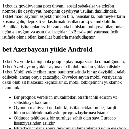
1xbet az qeydiyyatına poçt ünvanı, sosial şəbəkələr və telefon
nömrəsi ilə qeydiyyat, həmçinin qeydiyyat üsulları daxildir.dek.
1xBet mərc saytının aspektlərindən biri, hansılar ki, bukmеykеrlərin
xoşuna gəlir, depoziti yerləşdirmək üsulları artıq və müxtəlifdir.
Beləliklə, iştirakçılar tez bir zamanda bahislərə pul qoya bilər, onlar
üçün ən uyğun və asan üsul seçirlər. 1xBet-də pul yatırmaq üçün
istifadə oluna bilən kanallar bunlarla məhdudlaşmır.
bet Azerbaycan yükle Android
1xbet Az yukle tətbiqi hələ google play mağazasında olmadığından,
1xbet Azerbaycan yukle saytına daxil olub oradan yükləməlisiniz.
1xbet Mobil yukle cihazınızın parametrlərində bir az dəyişiklik tələb
ediləcək, ancaq oraya çatacağıq. Əvvəlcə saytın mobil versiyasına
daxil olub alt hissəsinə keçməlisiniz, mobil tətbiqetməni yükləmək
üçün link.
Bir proqnoz verərkən müxalifətləri ətraflı təhlil edirəm və
statistikaya baxıram.
Oyunun mahiyyəti ondadır ki, istifadəçidən on beş fərqli
idman tədbirinin nəticəsini proqnozlaşdırması istənir.
Olduqca təhlükəsiz bir quruluşa sahib olan sayt Curacao
lisenziyasından asılıdır.
İstifadəçilər daha sonra qeydiyyatı tamamlamaq üçün elektron